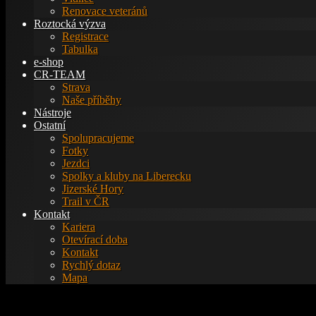
Renovace veteránů
Roztocká výzva
Registrace
Tabulka
e-shop
CR-TEAM
Strava
Naše příběhy
Nástroje
Ostatní
Spolupracujeme
Fotky
Jezdci
Spolky a kluby na Liberecku
Jizerské Hory
Trail v ČR
Kontakt
Kariera
Otevírací doba
Kontakt
Rychlý dotaz
Mapa