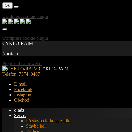
OK
powered by
wordpress cookie plugin
powered by
wordpress cookie plugin
CYKLO-RAIM
Načítání...
Přejít k obsahu webu
CYKLO-RAIM
Telefon:
737440407
E-mail
Facebook
Instagram
Obchod
o nás
Servis
Přestavba kola na e-bike
Stavba kol
Vidlice