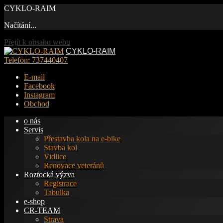
CYKLO-RAIM
Načítání...
Přejít k obsahu webu
CYKLO-RAIM
Telefon:
737440407
E-mail
Facebook
Instagram
Obchod
o nás
Servis
Přestavba kola na e-bike
Stavba kol
Vidlice
Renovace veteránů
Roztocká výzva
Registrace
Tabulka
e-shop
CR-TEAM
Strava