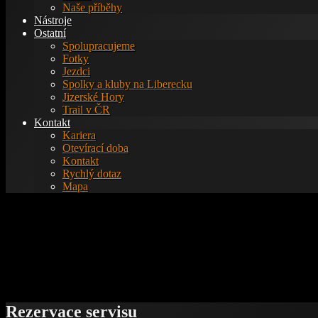
Naše příběhy
Nástroje
Ostatní
Spolupracujeme
Fotky
Jezdci
Spolky a kluby na Liberecku
Jizerské Hory
Trail v ČR
Kontakt
Kariera
Otevírací doba
Kontakt
Rychlý dotaz
Mapa
Rezervace servisu