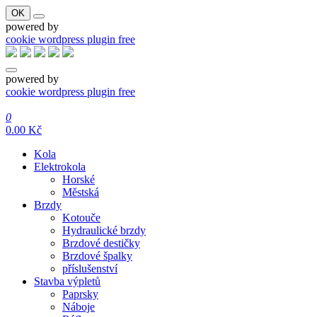
OK
powered by
cookie wordpress plugin free
powered by
cookie wordpress plugin free
Přeskočit
na
0
obsah
0.00 Kč
Kola
Elektrokola
Horské
Městská
Brzdy
Kotouče
Hydraulické brzdy
Brzdové destičky
Brzdové špalky
příslušenství
Stavba výpletů
Paprsky
Náboje