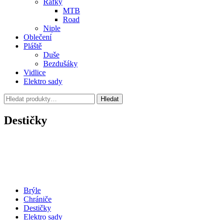
Ráfky
MTB
Road
Niple
Oblečení
Pláště
Duše
Bezdušáky
Vidlice
Elektro sady
Hledat:
Hledat
Destičky
Brýle
Chrániče
Destičky
Elektro sady