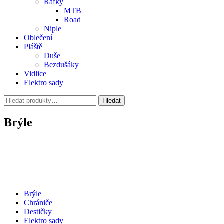
Ráfky
MTB
Road
Niple
Oblečení
Pláště
Duše
Bezdušáky
Vidlice
Elektro sady
Hledat:
Hledat
Brýle
Brýle
Chrániče
Destičky
Elektro sady