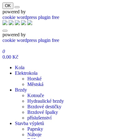
OK
powered by
cookie wordpress plugin free
powered by
cookie wordpress plugin free
Přeskočit
na
0
obsah
0.00 Kč
Kola
Elektrokola
Horské
Městská
Brzdy
Kotouče
Hydraulické brzdy
Brzdové destičky
Brzdové špalky
příslušenství
Stavba výpletů
Paprsky
Náboje